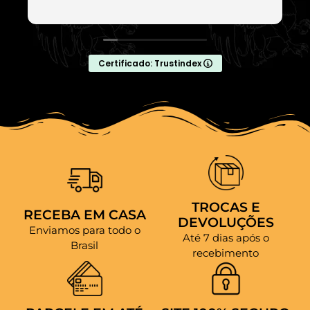
Certificado: Trustindex
TROCAS E
RECEBA EM CASA
DEVOLUÇÕES
Enviamos para todo o
Até 7 dias após o
Brasil
recebimento