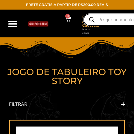
FRETE GRÁTIS À PARTIR DE R$200.00 REAIS
0
Entrar
/
Cadastrar
Minha
conta
Action Figure
Funko POP!
Todos os produtos
JOGO DE TABULEIRO TOY
STORY
FILTRAR