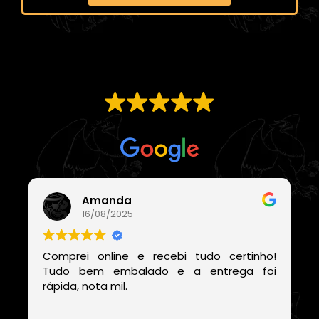
EXCELENTE
Com base em
21 avaliações
Amanda
16/08/2025
Comprei online e recebi tudo certinho!
Tudo bem embalado e a entrega foi
rápida, nota mil.