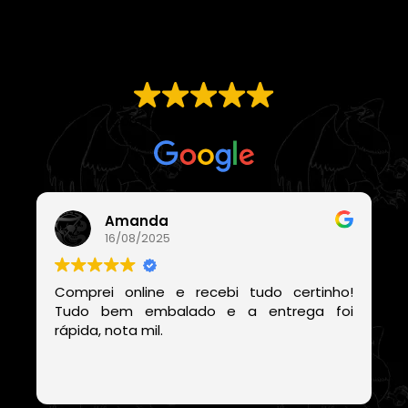
EXCELENTE
Com base em
21 avaliações
Amanda
16/08/2025
Comprei online e recebi tudo certinho!
Tudo bem embalado e a entrega foi
rápida, nota mil.