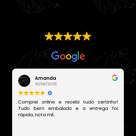
EXCELENTE
Com base em
21 avaliações
Amanda
16/08/2025
Comprei online e recebi tudo certinho!
Tudo bem embalado e a entrega foi
rápida, nota mil.