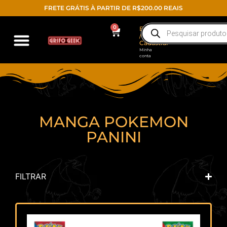
FRETE GRÁTIS À PARTIR DE R$200.00 REAIS
0
Entrar
/
Cadastrar
Minha
conta
MANGA POKEMON
PANINI
FILTRAR