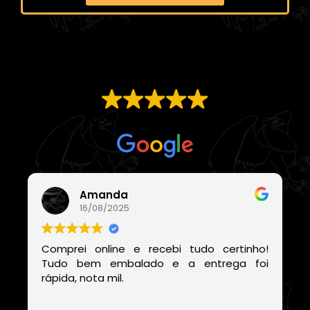
EXCELENTE
Com base em
21 avaliações
Amanda
16/08/2025
Comprei online e recebi tudo certinho!
Tudo bem embalado e a entrega foi
rápida, nota mil.