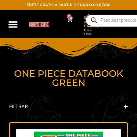
FRETE GRÁTIS À PARTIR DE R$200.00 REAIS
0
Entrar
/
Cadastrar
Minha
conta
ONE PIECE DATABOOK
GREEN
FILTRAR