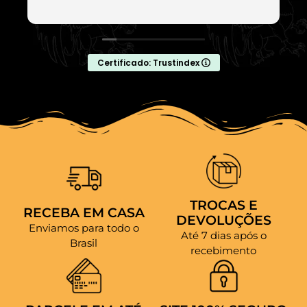
Certificado: Trustindex
TROCAS E
RECEBA EM CASA
DEVOLUÇÕES
Enviamos para todo o
Até 7 dias após o
Brasil
recebimento