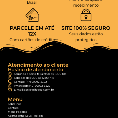
Brasil
recebimento
PARCELE EM ATÉ
SITE 100% SEGURO
12X
Seus dados estão
Com cartões de crédito
protegidos
Atendimento ao cliente
Horário de atendimento
Segunda a sexta-feira: 9:00 às 18:00 hrs
Sábados das 9:00 às 12:00 hrs
Contato: (47) 99992-3322
Whatsapp: (47) 99992-3322
E-mail: sac@grifogeek.com.br
Menu
Sobre nós
Contato
Meus Pedidos
Acompanhe Seus Pedidos