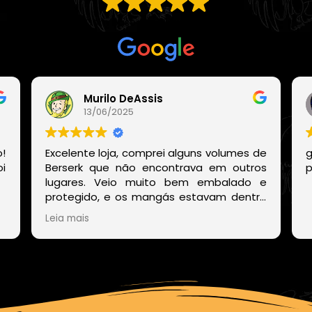
Com base em
21 avaliações
Murilo DeAssis
13/06/2025
!
Excelente loja, comprei alguns volumes de
g
i
Berserk que não encontrava em outros
p
lugares. Veio muito bem embalado e
protegido, e os mangás estavam dentro
de um embrulho muito bonito. E o site
Leia mais
deles também é muito fácil de encontrar
os volumes disponíveis sem precisar ficar
procurando um por um.