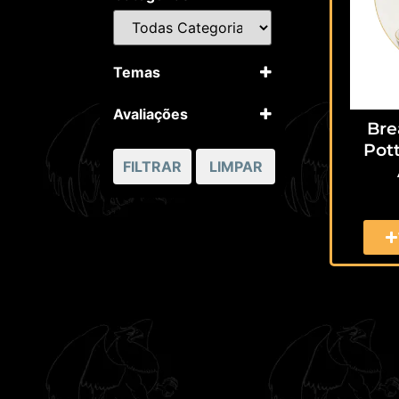
Temas
Harry Potter
Avaliações
Bre
5 apenas
Pott
4 ou mais
FILTRAR
LIMPAR
3 ou mais
2 ou mais
1 ou mais