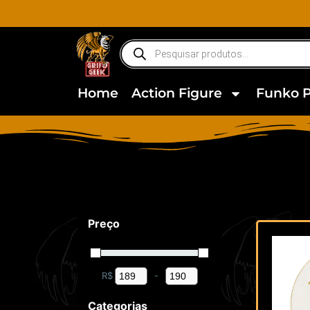
Home
Action Figure
Funko 
Preço
R$
-
Minimum Price
Maximum Price
Categorias