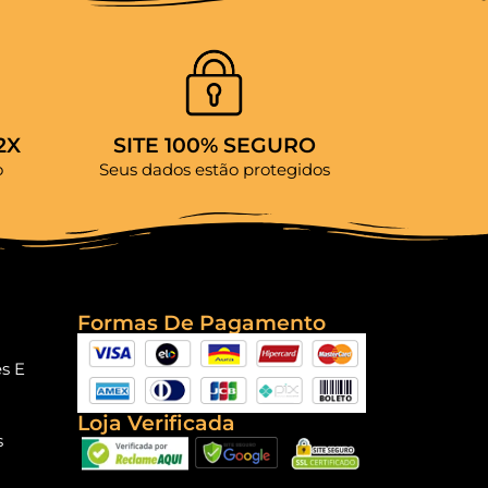
2X
SITE 100% SEGURO
o
Seus dados estão protegidos
Formas De Pagamento
es E
Loja Verificada
s