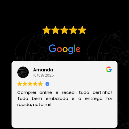
EXCELENTE
Com base em
21 avaliações
Amanda
16/08/2025
Comprei online e recebi tudo certinho!
Tudo bem embalado e a entrega foi
rápida, nota mil.