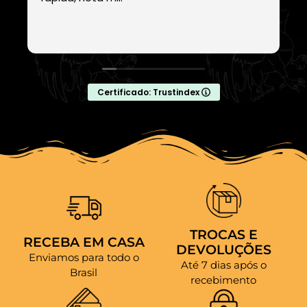
Certificado: Trustindex
TROCAS E
RECEBA EM CASA
DEVOLUÇÕES
Enviamos para todo o
Até 7 dias após o
Brasil
recebimento