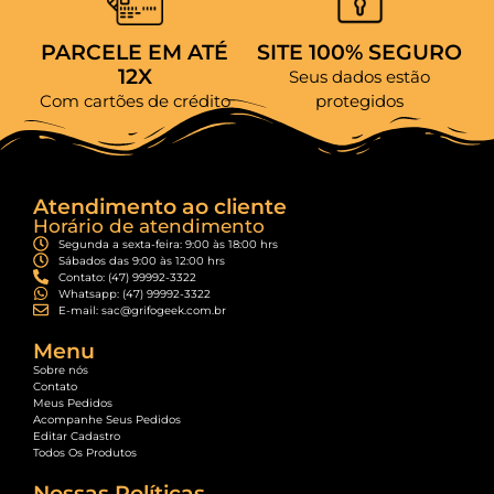
PARCELE EM ATÉ
SITE 100% SEGURO
12X
Seus dados estão
Com cartões de crédito
protegidos
Atendimento ao cliente
Horário de atendimento
Segunda a sexta-feira: 9:00 às 18:00 hrs
Sábados das 9:00 às 12:00 hrs
Contato: (47) 99992-3322
Whatsapp: (47) 99992-3322
E-mail: sac@grifogeek.com.br
Menu
Sobre nós
Contato
Meus Pedidos
Acompanhe Seus Pedidos
Editar Cadastro
Todos Os Produtos
Nossas Políticas