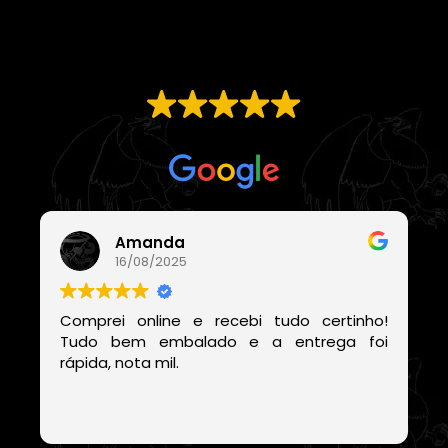
EXCELENTE
Com base em
21 avaliações
Amanda
16/08/2025
Comprei online e recebi tudo certinho!
Tudo bem embalado e a entrega foi
rápida, nota mil.