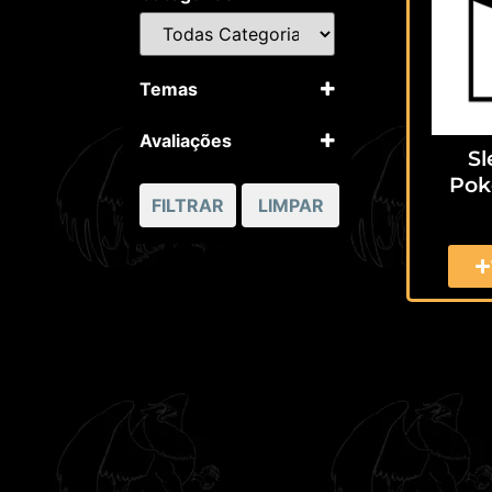
Temas
Pokémon
Avaliações
S
5 apenas
Pok
4 ou mais
FILTRAR
LIMPAR
3 ou mais
2 ou mais
1 ou mais