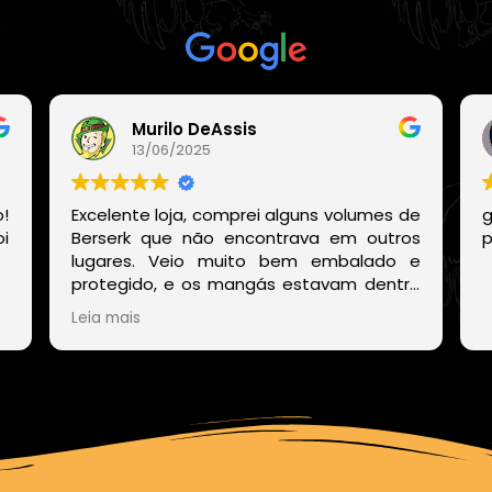
Com base em
21 avaliações
Murilo DeAssis
13/06/2025
!
Excelente loja, comprei alguns volumes de
g
i
Berserk que não encontrava em outros
p
lugares. Veio muito bem embalado e
protegido, e os mangás estavam dentro
de um embrulho muito bonito. E o site
Leia mais
deles também é muito fácil de encontrar
os volumes disponíveis sem precisar ficar
procurando um por um.