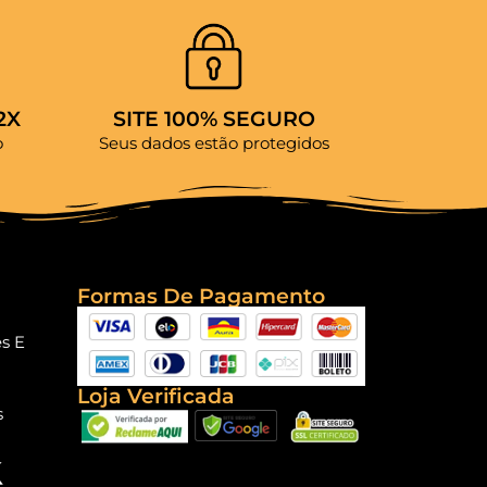
2X
SITE 100% SEGURO
o
Seus dados estão protegidos
Formas De Pagamento
es E
Loja Verificada
s