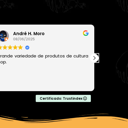
André H. Moro
Léo
08/06/2025
06/
rande variedade de produtos de cultura
Recomen
op.
chegou be
com produ
com certe
comprar da
Leia mais
Certificado: Trustindex