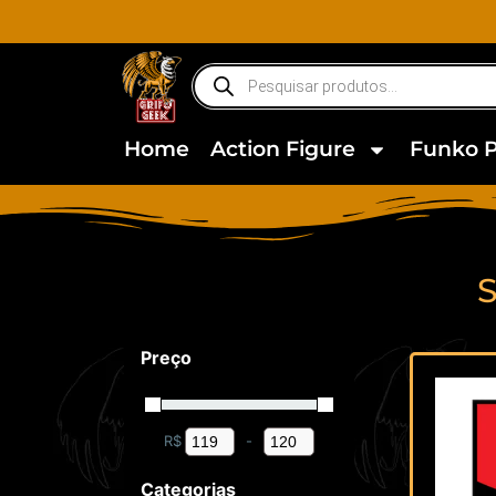
Home
Action Figure
Funko 
Preço
R$
-
Minimum Price
Maximum Price
Categorias