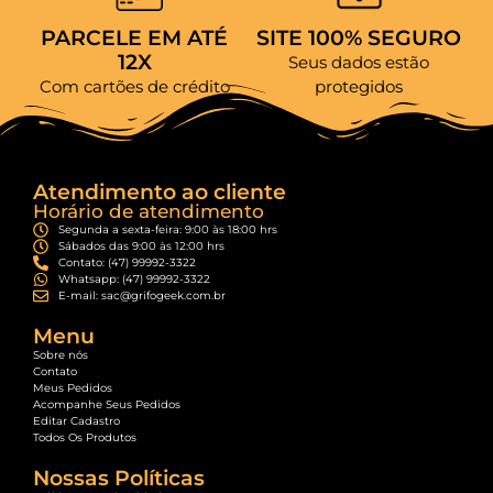
PARCELE EM ATÉ
SITE 100% SEGURO
12X
Seus dados estão
Com cartões de crédito
protegidos
Atendimento ao cliente
Horário de atendimento
Segunda a sexta-feira: 9:00 às 18:00 hrs
Sábados das 9:00 às 12:00 hrs
Contato: (47) 99992-3322
Whatsapp: (47) 99992-3322
E-mail: sac@grifogeek.com.br
Menu
Sobre nós
Contato
Meus Pedidos
Acompanhe Seus Pedidos
Editar Cadastro
Todos Os Produtos
Nossas Políticas