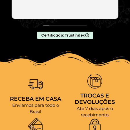
Certificado: Trustindex
TROCAS E
RECEBA EM CASA
DEVOLUÇÕES
Enviamos para todo o
Até 7 dias após o
Brasil
recebimento