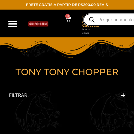
FRETE GRÁTIS À PARTIR DE R$200.00 REAIS
0
Entrar
/
Cadastrar
Minha
conta
TONY TONY CHOPPER
FILTRAR