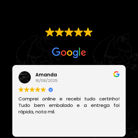
EXCELENTE
Com base em
21 avaliações
Amanda
16/08/2025
Comprei online e recebi tudo certinho!
Tudo bem embalado e a entrega foi
rápida, nota mil.