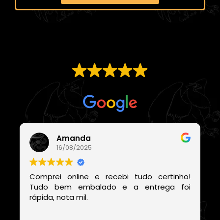
EXCELENTE
Com base em
21 avaliações
Amanda
16/08/2025
Comprei online e recebi tudo certinho!
Tudo bem embalado e a entrega foi
rápida, nota mil.