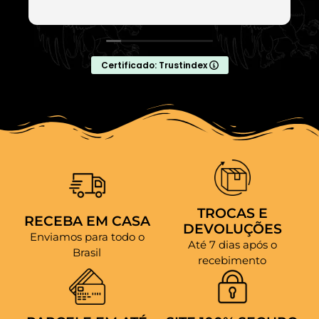
Certificado: Trustindex
TROCAS E
RECEBA EM CASA
DEVOLUÇÕES
Enviamos para todo o
Até 7 dias após o
Brasil
recebimento