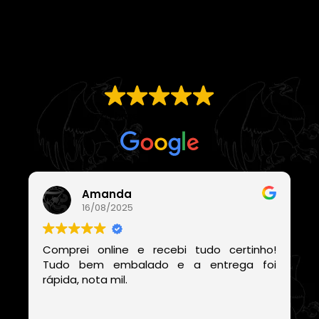
EXCELENTE
Com base em
21 avaliações
Amanda
16/08/2025
Comprei online e recebi tudo certinho!
Tudo bem embalado e a entrega foi
rápida, nota mil.