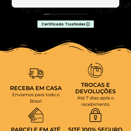
Certificado: Trustindex
TROCAS E
RECEBA EM CASA
DEVOLUÇÕES
Enviamos para todo o
Até 7 dias após o
Brasil
recebimento
PARCELE EM ATÉ
SITE 100% SEGURO