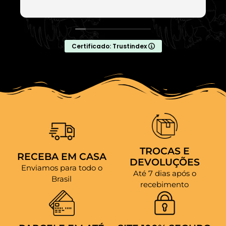
Certificado: Trustindex
TROCAS E
RECEBA EM CASA
DEVOLUÇÕES
Enviamos para todo o
Até 7 dias após o
Brasil
recebimento