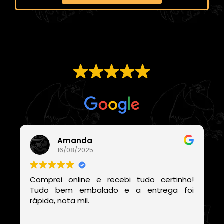
EXCELENTE
Com base em
21 avaliações
Amanda
16/08/2025
Comprei online e recebi tudo certinho!
Tudo bem embalado e a entrega foi
rápida, nota mil.