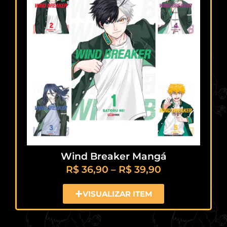
Wind Breaker Mangá
R$
36,90
–
R$
39,90
VISUALIZAR ITEM