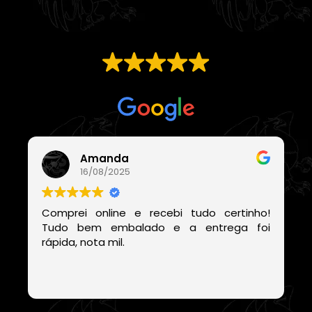
EXCELENTE
Com base em
21 avaliações
Amanda
16/08/2025
Comprei online e recebi tudo certinho!
Tudo bem embalado e a entrega foi
rápida, nota mil.