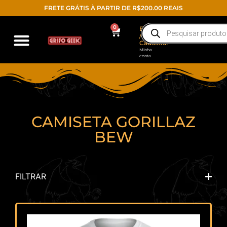
FRETE GRÁTIS À PARTIR DE R$200.00 REAIS
0
Entrar
/
Cadastrar
Minha
conta
CAMISETA GORILLAZ
BEW
FILTRAR