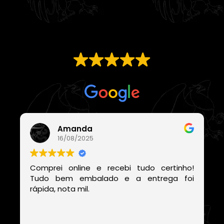
EXCELENTE
Com base em
21 avaliações
Amanda
16/08/2025
Comprei online e recebi tudo certinho!
Tudo bem embalado e a entrega foi
rápida, nota mil.