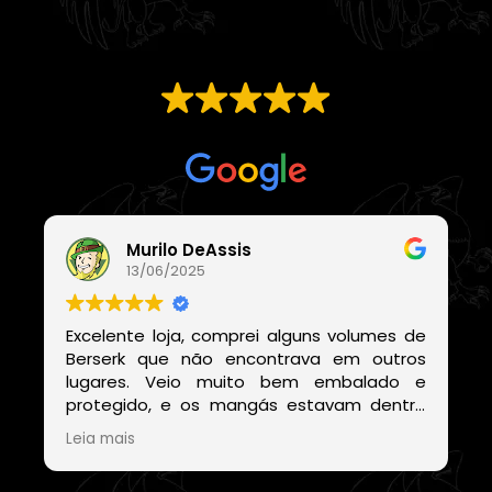
EXCELENTE
Com base em
21 avaliações
Murilo DeAssis
13/06/2025
!
Excelente loja, comprei alguns volumes de
i
Berserk que não encontrava em outros
lugares. Veio muito bem embalado e
protegido, e os mangás estavam dentro
de um embrulho muito bonito. E o site
Leia mais
deles também é muito fácil de encontrar
os volumes disponíveis sem precisar ficar