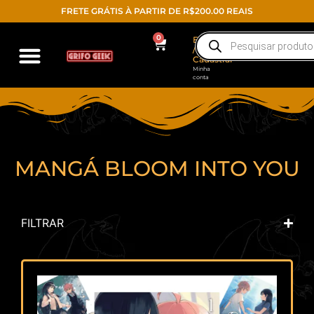
FRETE GRÁTIS À PARTIR DE R$200.00 REAIS
0
Entrar
/
Cadastrar
Minha
conta
Action Figure
Funko POP!
Todos os produtos
MANGÁ BLOOM INTO YOU
FILTRAR